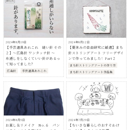
2024年8月19日
2024年8月12日
【手芸道具あれこれ 縫い針 その
【夏休みの自由研究に最適】まち
２】～広島針 ワンタッチ針 ～
針ストリングアート フリーデザイ
糸通しをしなくていい針があるっ
ンで作ってみました！Part２
て知ってました？
まち針ストリングアートの作り方
広島針
手芸道具あれこれ
まち針ストリングアート作品集
2024年8月5日
2024年7月29日
お直し＆リメイク No.６ パン
【ちいさな暮らしのおすそわけ