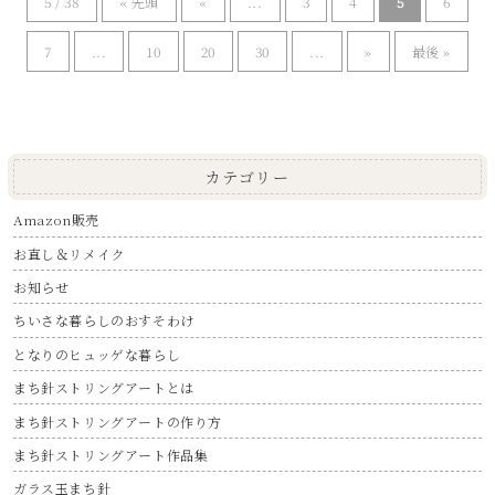
5 / 38
« 先頭
«
...
3
4
5
6
7
...
10
20
30
...
»
最後 »
カテゴリー
Amazon販売
お直し＆リメイク
お知らせ
ちいさな暮らしのおすそわけ
となりのヒュッゲな暮らし
まち針ストリングアートとは
まち針ストリングアートの作り方
まち針ストリングアート作品集
ガラス玉まち針