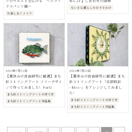
ツのウエストを広げる ～スラッ
No.24 】しあわせの指標
クスパンツ編～
ちいさな暮らしのおすそわけ
お直し＆リメイク
2024年7月22日
2024年7月15日
【夏休みの自由研究に最適】まち
【夏休みの自由研究に最適】まち
針ストリングアート フリーデザイ
針ストリングアート「北欧時計
ンで作ってみました！Part1
~Moi~」をアレンジしてみまし
た！
まち針ストリングアートの作り方
まち針ストリングアートの作り方
まち針ストリングアート作品集
まち針ストリングアート作品集