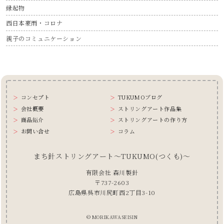
縁起物
西日本豪雨・コロナ
親子のコミュニケーション
コンセプト
TUKUMOブログ
会社概要
ストリングアート作品集
商品紹介
ストリングアートの作り方
お問い合せ
コラム
まち針ストリングアート〜TUKUMO(つくも)〜
有限会社 森川製針
〒737-2603
広島県呉市川尻町西2丁目3-10
© MORIKAWASEISIN