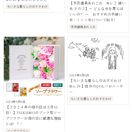
【手芸道具あれこれ No.２ 縫い
ちいさな暮らしのおすそわけ
糸 その２】～ どんな糸を買えば
いいの？ ～ おすすめの手縫い
糸・ミシン糸について紹介！
手芸道具あれこれ
2024年5月6日
【ちいさな暮らしのおすそわけ
No.19 】自分のQOLバロメータ
ー
ちいさな暮らしのおすそわけ
2024年5月9日
【２０２４年の母の日は５月12
日！】TUKUMOのブック型ソー
プフラワーが母の日に最適な理由
とは！？！
ソープフラワー