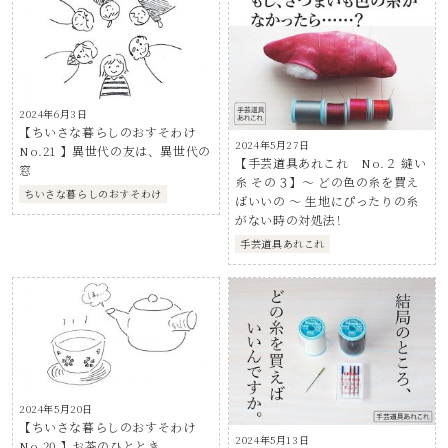
2024年6月3日
【ちいさな暮らしのおすそわけ
2024年5月27日
No.21 】異世代の友は、異世代の
【手芸道具あれこれ No.２ 縫い
窓
糸 その３】～ どの色の糸を買え
ちいさな暮らしのおすそわけ
ばいいの ～ 生地にぴったりの糸
がない時の対処法！
手芸道具あれこれ
2024年5月20日
【ちいさな暮らしのおすそわけ
2024年5月13日
No.20 】お茶のひととき