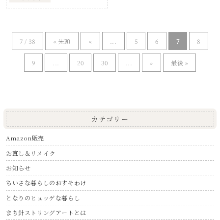
7 / 38
« 先頭
«
...
5
6
7
8
9
...
20
30
...
»
最後 »
カテゴリー
Amazon販売
お直し＆リメイク
お知らせ
ちいさな暮らしのおすそわけ
となりのヒュッゲな暮らし
まち針ストリングアートとは