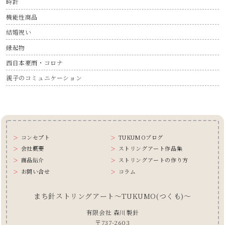
時計
機能性商品
結婚祝い
縁起物
西日本豪雨・コロナ
親子のコミュニケーション
コンセプト
TUKUMOブログ
会社概要
ストリングアート作品集
商品紹介
ストリングアートの作り方
お問い合せ
コラム
まち針ストリングアート〜TUKUMO(つくも)〜
有限会社 森川製針
〒737-2603