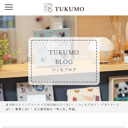
TUKUMO
BLOG
つくもブログ
まち針ストリングアート〜TUKUMO(つくも)〜
>
つくもブログ
>
デザイナーと
は？！事業とは？！永久保存版の「考え方」学習。