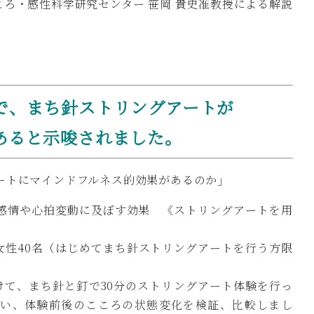
ろ・感性科学研究センター 笹岡 貴史准教授による解説
で、まち針ストリングアートが
あると示唆されました。
ートにマインドフルネス的効果があるのか
」
感情や心拍変動に及ぼす効果 《ストリングアートを用
の女性40名（はじめてまち針ストリングアートを行う方限
けて、まち針と釘で30分のストリングアート体験を行っ
用い、体験前後のこころの状態変化を検証、比較しまし