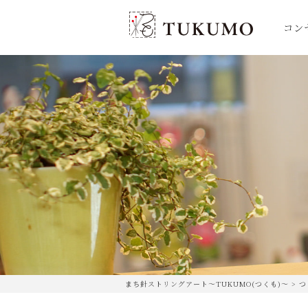
コン
まち針ストリングアート〜TUKUMO(つくも)〜
>
つ