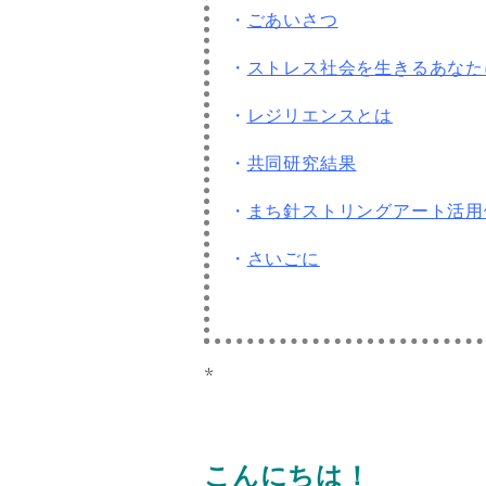
・
ごあいさつ
・
ストレス社会を生きるあなた
・
レジリエンスとは
・
共同研究結果
・
まち針ストリングアート活用
・
さいごに
*
こんにちは！