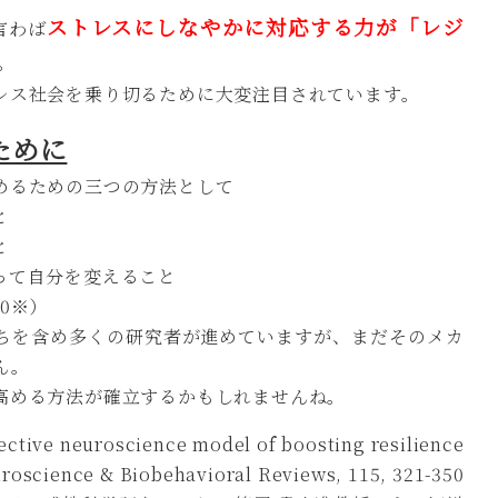
ストレスにしなやかに対応する力が「レジ
言わば
。
レス社会を乗り切るために大変注目されています。
ために
めるための三つの方法として
と
と
って自分を変えること
20※）
ちを含め多くの研究者が進めていますが、まだそのメカ
ん。
高める方法が確立するかもしれませんね。
ective neuroscience model of boosting resilience
uroscience & Biobehavioral Reviews, 115, 321-350