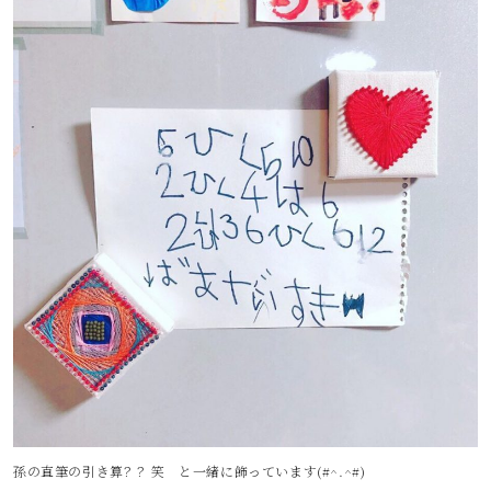
孫の直筆の引き算？？笑 と一緒に飾っています(#^.^#)