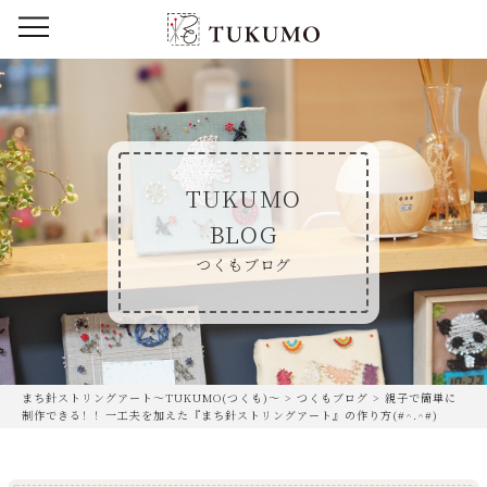
TUKUMO
BLOG
つくもブログ
まち針ストリングアート〜TUKUMO(つくも)〜
>
つくもブログ
>
親子で簡単に
制作できる！！一工夫を加えた『まち針ストリングアート』の作り方(#^.^#)