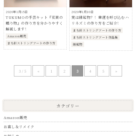
2020年1月15日
2020年1月10日
TUKUMOの手芸キット『花束の
実は縁起物？！幸運を呼び込むハ
贈り物』の作り方を分かりやすく
リネズミの作り方をご紹介！
解説します！
まち針ストリングアートの作り方
Amazon販売
まち針ストリングアート作品集
まち針ストリングアートの作り方
縁起物
3 / 5
«
1
2
3
4
5
»
カテゴリー
Amazon販売
お直し＆リメイク
お知らせ