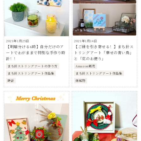
2021年1月25日
2021年1月14日
【明暗分ける6時】自分だけのア
【ご縁を引き寄せる！】まち針ス
ートでわがままで特別な手作り時
トリングアート「幸せの青い鳥」
計！！
と「花のお便り」
まち針ストリングアートの作り方
Amazon販売
まち針ストリングアート作品集
まち針ストリングアート作品集
時計
縁起物