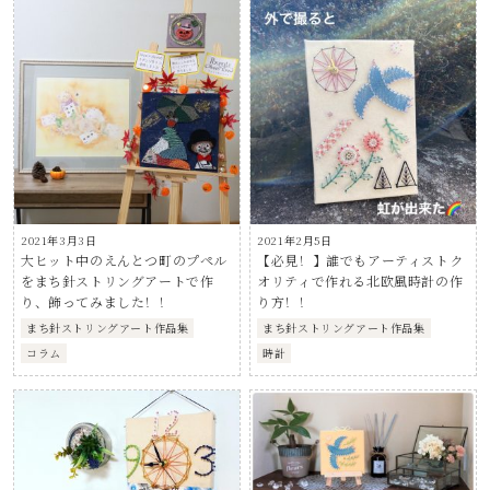
2021年3月3日
2021年2月5日
大ヒット中のえんとつ町のプペル
【必見！】誰でもアーティストク
をまち針ストリングアートで作
オリティで作れる北欧風時計の作
り、飾ってみました！！
り方！！
まち針ストリングアート作品集
まち針ストリングアート作品集
コラム
時計