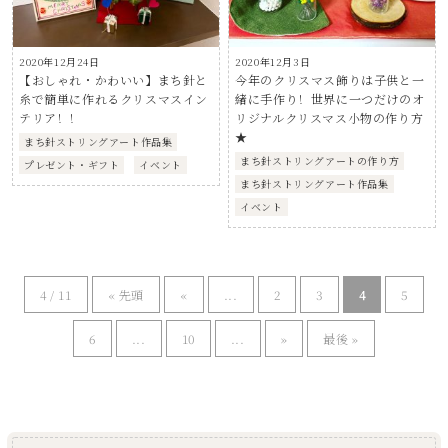
2020年12月24日
2020年12月3日
【おしゃれ・かわいい】まち針と
今年のクリスマス飾りは子供と一
糸で簡単に作れるクリスマスイン
緒に手作り！世界に一つだけのオ
テリア！！
リジナルクリスマス小物の作り方
★
まち針ストリングアート作品集
まち針ストリングアートの作り方
プレゼント・ギフト
イベント
まち針ストリングアート作品集
イベント
4 / 11
« 先頭
«
...
2
3
4
5
6
...
10
...
»
最後 »