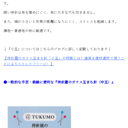
す。
細い待針は布を傷めにくく、布に大きな穴も空きません。
また、頭が小さいと作業の邪魔になりにくく、ストレスも軽減します。
薄地～普通地の布に最適です。
↓『小玉』についてはこちらのブログに詳しく記載しております↓
【待針屋のガラス玉まち針「小玉」の特徴とは？道具を適材適所で使うこ
とによりストレスフリーに！】
●一般的な手芸・裁縫に便利な『待針屋のガラス玉まち針（中玉）』