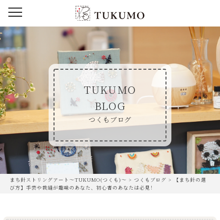
TUKUMO
BLOG
つくもブログ
まち針ストリングアート〜TUKUMO(つくも)〜
>
つくもブログ
>
【まち針の選
び方】手芸や裁縫が趣味のあなた、初心者のあなたは必見！