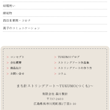
結婚祝い
縁起物
西日本豪雨・コロナ
親子のコミュニケーション
コンセプト
TUKUMOブログ
会社概要
ストリングアート作品集
商品紹介
ストリングアートの作り方
お問い合せ
コラム
まち針ストリングアート〜TUKUMO(つくも)〜
有限会社 森川製針
〒737-2603
広島県呉市川尻町西2丁目3-10