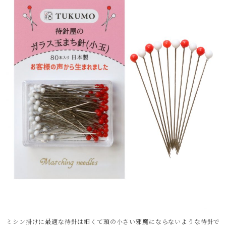
ミシン掛けに最適な待針は細くて頭の小さい邪魔にならないような待針で