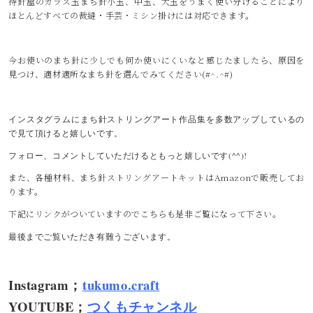
待針屋のガラス玉まち針小玉、中玉、大玉をうまく使い分けることにより
ほとんどすべての裁縫・手芸・ミシン掛けには対応できます。
今お使いのまち針に少しでも何か使いにくいなと感じたましたら、原因を
見つけ、適材適所なまち針を選んでみてください(#^.^#)
インスタグラムにまち針ストリングアート作品集を多数アップしているの
で見て頂けると嬉しいです。
フォロー、コメントしていただけるともっと嬉しいです(^^)!
また、各種材料、まち針ストリングアートキットはAmazonで販売してお
ります。
下記にリンクがついていますのでこちらも是非ご覧になって下さい。
最後までご覧いただき有難うございます。
Instagram；
tukumo.craft
YOUTUBE；
つくもチャンネル