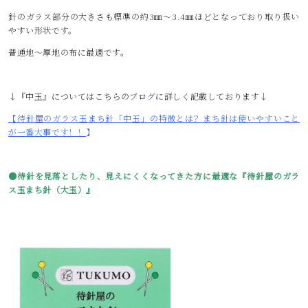
針のガラス部分の大きさも標準の約3㎜～3.4㎜ほどとなっており取り扱い
やすい形状です。
普通地～厚地の布に最適です。
↓『中玉』についてはこちらのブログに詳しく記載しております↓
【待針屋のガラス玉まち針「中玉」の特徴とは？まち針は使いやすいこと
が一番大事です！！
】
●待針を見落としたり、見えにくくなってきた方に最適な『
待針屋のガラ
ス玉まち針（大玉）』