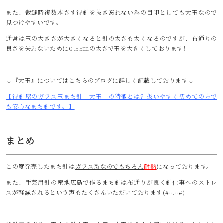
また、裁縫時複数本さす待針を抜き忘れない為の目印としても大玉なので
見つけやすいです。
通常は玉の大きさが大きくなると針の太さも太くなるのですが、布通りの
良さを失わないために0.55㎜の太さで玉を大きくしております！
↓『大玉』についてはこちらのブログに詳しく記載しております↓
【待針屋のガラス玉まち針「大玉」の特徴とは？扱いやすく初めての方で
も安心なまち針です。】
まとめ
この度発売したまち針は
ガラス製なのでもちろん
耐熱
になっております。
また、手芸用針の産地広島で作るまち針は布通りが良く針仕事へのストレ
スが軽減されるという声もたくさんいただいております(#^.^#)