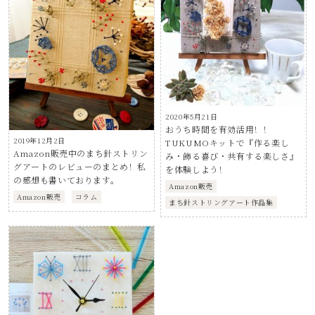
2020年5月21日
おうち時間を有効活用！！
2019年12月2日
TUKUMOキットで『作る楽し
Amazon販売中のまち針ストリン
み・飾る喜び・共有する楽しさ』
グアートのレビューのまとめ！私
を体験しよう！
の感想も書いております。
Amazon販売
Amazon販売
コラム
まち針ストリングアート作品集