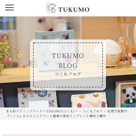
TUKUMO
BLOG
つくもブログ
まち針ストリングアート〜TUKUMO(つくも)〜
>
つくもブログ
>
応用力抜群の
『ハート』のストリングアート図案の型紙テンプレート無料公開💛