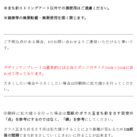
※まち針ストリングアート以外での御使用はご遠慮ください。
※画像等の無断転載・無断使用を固く禁じます。
ご不明な点がある場合、HPお問い合わせよりご連絡いただけると幸いで
す。
デザインテンプレートは基本的には土台スポンジのサイズ16㎝×16㎝に合
わせて作っております。
大きくしたい場合や小さくしたい場合は印刷時に拡大縮小を行ってくださ
い。
印刷時に拡大縮小を行った場合は
型紙のガラス玉まち針をさす目安の
「点」を参考にするのではなく、「線」を参考
にしてください。
ガラス玉まち針をさす点は拡大縮小することにより距離が変わるため
1㎝前
後の間隔
でまち針をさしていくときれいに作ることが出来ます。