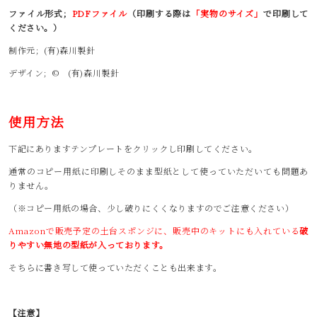
ファイル形式；
PDFファイル
（印刷する際は
「実物のサイズ」
で印刷して
ください。）
制作元；(有)森川製針
デザイン；© (有)森川製針
使用方法
下記にありますテンプレートをクリックし印刷してください。
通常のコピー用紙に印刷しそのまま型紙として使っていただいても問題あ
りません。
（※コピー用紙の場合、少し破りにくくなりますのでご注意ください）
Amazonで販売予定の土台スポンジに、販売中のキットにも入れている
破
りやすい無地の型紙が入っております。
そちらに書き写して使っていただくことも出来ます。
【注意】